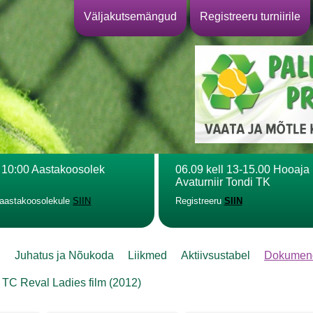
Väljakutsemängud
Registreeru turniirile
l 10:00 Aastakoosolek
06.09 kell 13-15.00 Hooaja
Avaturniir Tondi TK
 aastakoosolekule
SIIN
Registreeru
SIIN
l
Juhatus ja Nõukoda
Liikmed
Aktiivsustabel
Dokumen
TC Reval Ladies film (2012)