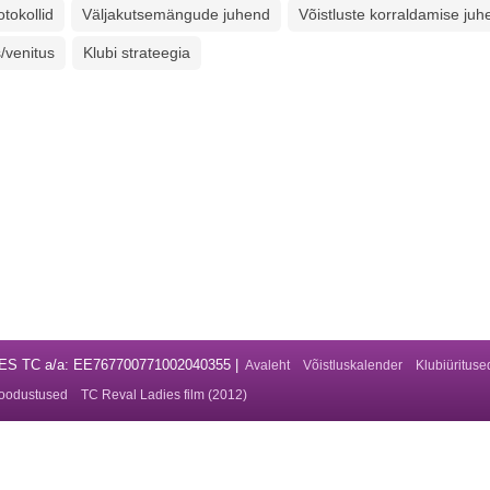
tokollid
Väljakutsemängude juhend
Võistluste korraldamise juh
/venitus
Klubi strateegia
DIES TC a/a: EE767700771002040355 |
Avaleht
Võistluskalender
Klubiürituse
oodustused
TC Reval Ladies film (2012)