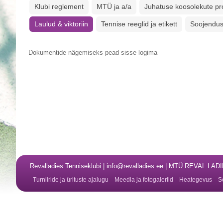
Klubi reglement
MTÜ ja a/a
Juhatuse koosolekute pro
Laulud & viktoriin
Tennise reeglid ja etikett
Soojendus
Dokumentide nägemiseks pead sisse logima
Revalladies Tenniseklubi | info@revalladies.ee | MTÜ REVAL LA
Turniiride ja ürituste ajalugu
Meedia ja fotogaleriid
Heategevus
S