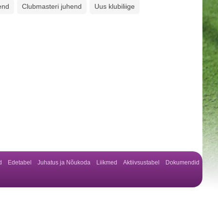
end
Clubmasteri juhend
Uus klubiliige
d
Edetabel
Juhatus ja Nõukoda
Liikmed
Aktiivsustabel
Dokumendid