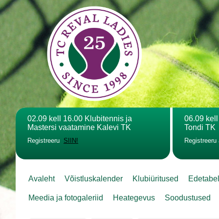
02.09 kell 16.00 Klubitennis ja
06.09 kel
Mastersi vaatamine Kalevi TK
Tondi TK
Registreeru
SIIN!
Registreeru
Avaleht
Võistluskalender
Klubiüritused
Edetabe
Meedia ja fotogaleriid
Heategevus
Soodustused