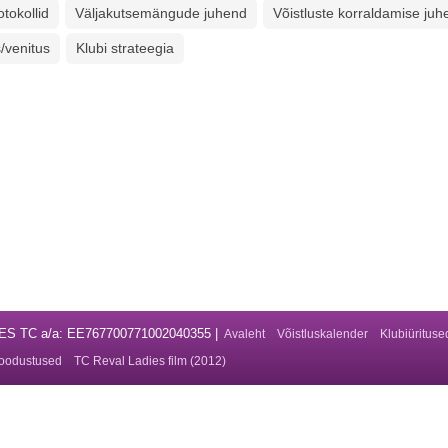
tokollid
Väljakutsemängude juhend
Võistluste korraldamise juh
/venitus
Klubi strateegia
DIES TC a/a: EE767700771002040355 |
Avaleht
Võistluskalender
Klubiürituse
oodustused
TC Reval Ladies film (2012)