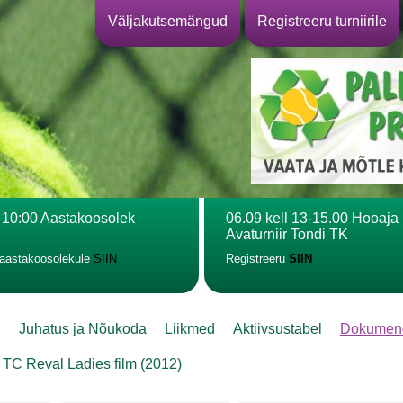
Väljakutsemängud
Registreeru turniirile
l 10:00 Aastakoosolek
06.09 kell 13-15.00 Hooaja
Avaturniir Tondi TK
 aastakoosolekule
SIIN
Registreeru
SIIN
l
Juhatus ja Nõukoda
Liikmed
Aktiivsustabel
Dokumen
TC Reval Ladies film (2012)