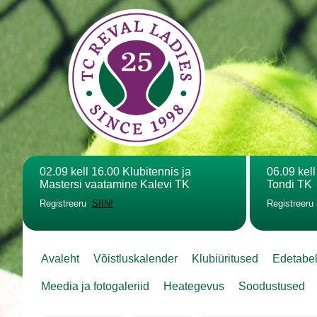
02.09 kell 16.00 Klubitennis ja
06.09 kel
Mastersi vaatamine Kalevi TK
Tondi TK
Registreeru
SIIN!
Registreeru
Avaleht
Võistluskalender
Klubiüritused
Edetabe
Meedia ja fotogaleriid
Heategevus
Soodustused