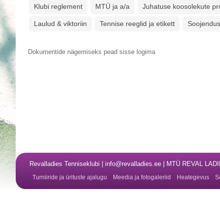
Klubi reglement
MTÜ ja a/a
Juhatuse koosolekute pro
Laulud & viktoriin
Tennise reeglid ja etikett
Soojendus
Dokumentide nägemiseks pead sisse logima
Revalladies Tenniseklubi | info@revalladies.ee | MTÜ REVAL LA
Turniiride ja ürituste ajalugu
Meedia ja fotogaleriid
Heategevus
S