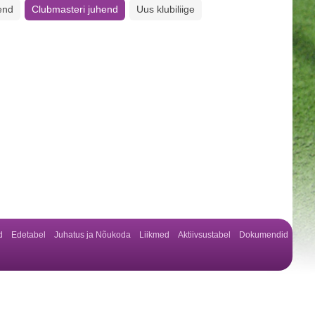
end
Clubmasteri juhend
Uus klubiliige
d
Edetabel
Juhatus ja Nõukoda
Liikmed
Aktiivsustabel
Dokumendid